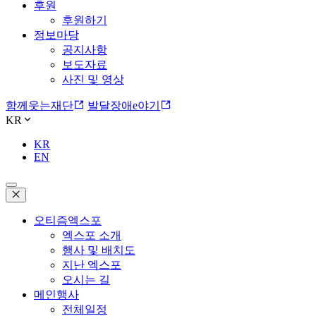
후원
후원하기
정보마당
공지사항
보도자료
사진 및 영상
함께웃는재단
발달장애e야기
KR
KR
EN
오티즘엑스포
엑스포 소개
행사 및 배치도
지난 엑스포
오시는 길
메인행사
전체일정