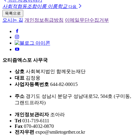
이전
사회적협동조합이룸 이룸학교
다음
목록으로
오시는 길
개인정보취급방침
이메일무단수집거부
오티즘엑스포 사무국
상호
사회복지법인 함께웃는재단
대표
김정웅
사업자등록번호
644-82-00015
주소
경기도 성남시 분당구 성남대로52, 504호 (구미동,
그랜드프라자)
개인정보관리자
조아라
Tel
031-719-6111
Fax
070-4032-0870
전자우편
expo@smiletogether.or.kr