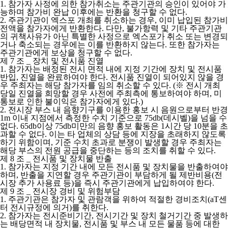
1.
참가자 사정에 의한 참가취소는 주관기관의 승인이 있어야 가
능하며 참가비 완납 이후에는 반환을 청구할 수 없다.
2.
주관기관이 엑스포 개최를 취소하는 경우, 이미 납입된 참가비
전액을 참가자에게 반환한다. 다만, 불가항력 및 기타 주관기관
의 귀책사유가 아닌 특별한 사정으로 엑스포가 취소 또는 변경되
거나 축소되는 경우에는 이를 반환하지 않는다. 또한 참가자는
주관기관에게 보상을 청구할 수 없다.
제 7 조 _ 장치 및 전시품 진열
1.
참가자는 배정된 전시 면적 내에 지정 기간에 장치 및 전시품
반입, 진열을 완료하여야 한다. 전시품 진열이 되어있지 않을 경
우 주최자는 해당 참가자를 임의 취소할 수 있다. (※ 전시 개최
당일 진열을 희망할 경우 사전에 주최측에 통보하여야 하며, 미
통보로 인한 불이익은 참가자에게 있다.)
2.
전시장 부스 내 음향기구를 이용한 홍보 시 음원으로부터 반경
1m 이내 지점에서 측정한 수치 기준으로 75db(데시벨)을 넘을 수
없다. 65db이상 75db미만의 음향 홍보 활동은 1시간 당 10분을 초
과할 수 없다. 이는 타 업체의 상담 등에 지장을 초래하지 않도록
하기 위함이며, 기준 수치 초과로 분쟁이 발생할 경우 주최자는
해당 부스의 전원 공급을 중단하는 등의 조치를 취할 수 있다.
제 8 조 _ 전시품 및 장치물 반출
1.
참가자는 지정 기간 내에 모든 전시품 및 장치물을 반출하여야
하며, 반출을 지연할 경우 주관기관이 부담하게 될 제반비용(전
시장 추가 사용료 등)을 즉시 주관기관에게 납입하여야 한다.
제 9 조 _ 전시장 경비 및 위험부담
1.
주관기관은 참가자 및 관람객을 위하여 적절한 경비조치(aT센
터 전시규정에 의거)를 취한다.
2.
참가자는 전시준비기간, 전시기간 및 장치 철거기간 중 발생하
는 배당면적 내 장치물, 전시품 및 부스 내 모든 물품 등에 대한