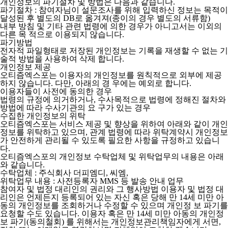
개인정보의 파기절차 및 방법은 다음과 같습니다.
파기절차 : 참여자님이 설문조사를 위해 입력하신 정보는 목적이
달성된 후 별도의 DB로 옮겨져(종이의 경우 별도의 서류함)
내부 방침 및 기타 관련 법령에 의한 경우가 아니고서는 이외의
다른 목 적으로 이용되지 않습니다.
파기방법
전자적 파일형태로 저장된 개인정보는 기록을 재생할 수 없는 기
술적 방법을 사용하여 삭제 합니다.
개인정보 제공
오티즘엑스포는 이용자의 개인정보를 원칙적으로 외부에 제공
하지 않습니다. 다만, 아래의 경 우에는 예외로 합니다.
이용자들이 사전에 동의한 경우
법령의 규정에 의거하거나, 수사목적으로 법령에 정해진 절차와
방법에 따라 수사기관의 요 구가 있는 경우
수집한 개인정보의 위탁
오티즘엑스포는 서비스 제공 및 향상을 위하여 아래와 같이 개인
정보를 위탁하고 있으며, 관계 법령에 따라 위탁계약시 개인정보
가 안전하게 관리될 수 있도록 필요한 사항을 규정하고 있습니
다.
오티즘엑스포의 개인정보 수탁업체 및 위탁업무의 내용은 아래
와 같습니다.
수탁업체 : 주식회사 더피엠디, 씨엠,
위탁업무 내용 : 사전등록자 MMS 등 발송 안내 업무
참여자 및 법정 대리인의 권리와 그 행사방법 이용자 및 법정 대
리인은 언제든지 등록되어 있는 자신 혹은 당해 만 14세 미만 아
동의 개인정보를 조회하거나 수정할 수 있으며 개인정 보 파기를
요청할 수도 있습니다. 이용자 혹은 만 14세 미만 아동의 개인정
보 파기(동의철회) 를 위해서는 개인정보관리책임자에게 서면,