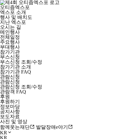
오티즘엑스포
엑스포 소개
행사 및 배치도
지난 엑스포
오시는 길
메인행사
전체일정
주요행사
부대행사
참가기관
부스신청
부스신청 조회/수정
참가기관 소개
참가기관 FAQ
관람신청
관람신청
관람신청 조회/수정
관람객 FAQ
후원
후원하기
정보마당
공지사항
보도자료
사진 및 영상
함께웃는재단
발달장애e야기
KR
KR