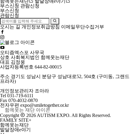
함께웃는재단
발달장애e야기
부스신청
관람신청
부스신청
관람신청
오시는 길
개인정보취급방침
이메일무단수집거부
오티즘엑스포 사무국
상호
사회복지법인 함께웃는재단
대표
김정웅
사업자등록번호
644-82-00015
주소
경기도 성남시 분당구 성남대로52, 504호 (구미동, 그랜드
프라자)
개인정보관리자
조아라
Tel
031-719-6111
Fax
070-4032-0870
전자우편
expo@smiletogether.or.kr
Copyright
2026 AUTISM EXPO. All Rights Reserved.
FAMILY SITE
+
함께웃는재단
발달장애e야기