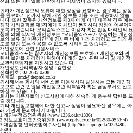
전화 또는 이메일로 연락하시면 지체없이 조치하 겠습니다.
귀하가 개인정보의 오류에 대한 정정을 요청하신 경우에는 정정
을 완료하기 전까지 당해 개인 정보를 이용 또는 제공하지 않습
니다. 또한 잘못된 개인정보를 제3자 에게 이미 제공한 경우 에는
정정 처리결과를 제3자에게 지체없이 통지하여 정정이 이루어지
도록 하겠습니다. 오티즘엑스포는 이용자 혹은 법정 대리인의 요
청에 의해 삭제된 개인정보는 “오티즘엑스포가 수집하는 개인정
보의 보유 및 이용기간”에 명시된 바에 따라 처리하고 그 외의 용
도로 열람 또는 이용할 수 없도록 처리하고 있습니다.
개인정보에 관한 민원서비스
오티즘엑스포는 참여자의 개인정보를 보호하고 개인정보와 관
련한 불만을 처리하기 위하여 아 래와 같이 관련 부서 및 개인정
보관리책임자를 지정하고 있습니다.
개인정보관리책임자 성명 : 김현정
전화번호 : 02-2635-0208
이메일 : pmd@thepmd.co.kr
귀하께서는 회사의 서비스를 이용하시며 발생하는 모든 개인정
보보호 관련 민원을 개인정보관 리책임자 혹은 담당부서로 신고
하실 수 있습니다.
회사는 이용자들의 신고사항에 대해 신속하 게 충분한 답변을 드
릴 것입니다.
기타 개인정보침해에 대한 신고나 상담이 필요하신 경우에는 아
래 기관에 문의하시기 바랍니다.
1.개인분쟁조정위원회 (www.1336.or.kr/1336)
2.정보보호마크인증위원회 (www.eprivacy.or.kr/02-580-0533~4)
3.대검찰청 인터넷범죄수사센터 (http://icic.sppo.go.kr/02-3480-
3600)