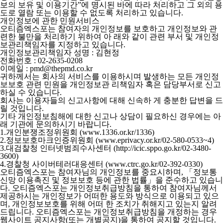
보의 보유 및 이용기간”에 명시된 바에 따라 처리하고 그 외의 용
도로 열람 또는 이용할 수 없도록 처리하고 있습니다.
개인정보에 관한 민원서비스
오티즘엑스포는 참여자의 개인정보를 보호하고 개인정보와 관
련한 불만을 처리하기 위하여 아 래와 같이 관련 부서 및 개인정
보관리책임자를 지정하고 있습니다.
개인정보관리책임자 성명 : 김현정
전화번호 : 02-2635-0208
이메일 : pmd@thepmd.co.kr
귀하께서는 회사의 서비스를 이용하시며 발생하는 모든 개인정
보보호 관련 민원을 개인정보관 리책임자 혹은 담당부서로 신고
하실 수 있습니다.
회사는 이용자들의 신고사항에 대해 신속하 게 충분한 답변을 드
릴 것입니다.
기타 개인정보침해에 대한 신고나 상담이 필요하신 경우에는 아
래 기관에 문의하시기 바랍니다.
1.개인분쟁조정위원회 (www.1336.or.kr/1336)
2.정보보호마크인증위원회 (www.eprivacy.or.kr/02-580-0533~4)
3.대검찰청 인터넷범죄수사센터 (http://icic.sppo.go.kr/02-3480-
3600)
4.경찰청 사이버테러대응센터 (www.ctrc.go.kr/02-392-0330)
오티즘엑스포는 참여자님의 개인정보를 중요시하며, 「정보통
신망 이용촉진 및 정보보호 등에 관한 법률」을 준수하고 있습니
다. 오티즘엑스포는 개인정보취급방침을 통하여 참여자님께서
제공하시는 개인정보가 어떠한 용도와 방식으로 이용되고 있으
며, 개인정보보호를 위해 어떠 한 조치가 취해지고 있는지 알려
드립니다. 오티즘엑스포는 개인정보취급방침을 개정하는 경우
웹사이트 공지사항(또는 개별공지)을 통하여 공지할 것입니다.