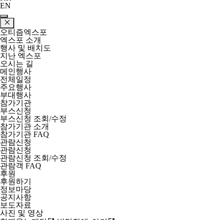
EN
오티즘엑스포
엑스포 소개
행사 및 배치도
지난 엑스포
오시는 길
메인행사
전체일정
주요행사
부대행사
참가기관
부스신청
부스신청 조회/수정
참가기관 소개
참가기관 FAQ
관람신청
관람신청
관람신청 조회/수정
관람객 FAQ
후원
후원하기
정보마당
공지사항
보도자료
사진 및 영상