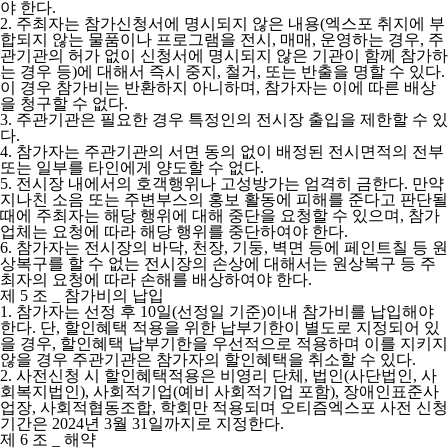
야 한다.
2.
주최자는 참가신청서에 명시되지 않은 내용(엑스포 취지에 부
합되지 않는 물품이나 프로그램을 전시, 매매, 운영하는 경우, 주
관기관의 허가 없이 신청서에 명시되지 않은 기관이 함께 참가하
는 경우 등)에 대해서 즉시 중지, 철거, 또는 반출을 명할 수 있다.
이 경우 참가비는 반환하지 아니하며, 참가자는 이에 따른 배상
을 청구할 수 없다.
3.
주관기관은 필요한 경우 특정인의 전시장 출입을 제한할 수 있
다.
4.
참가자는 주관기관의 서면 동의 없이 배정된 전시면적의 전부
또는 일부를 타인에게 양도할 수 없다.
5.
전시장 내에서의 호객행위나 고성방가는 엄격히 금한다. 만약
지나친 소음 또는 주변부스의 홍보 활동에 피해를 준다고 판단될
때에 주최자는 해당 행위에 대해 중단을 요청할 수 있으며, 참가
업체는 요청에 따라 해당 행위를 중단하여야 한다.
6.
참가자는 전시장의 바닥, 천장, 기둥, 벽면 등에 페인트칠 등 원
상복구를 할 수 없는 전시장의 손상에 대해서는 원상복구 등 주
최자의 요청에 따라 손해를 배상하여야 한다.
제 5 조 _ 참가비의 납입
1.
참가자는 선정 후 10일(선정일 기준)이내 참가비를 납입해야
한다. 단, 할인혜택 적용을 위한 납부기한이 별도로 지정되어 있
을 경우, 할인혜택 납부기한을 우선적으로 적용하며 이를 지키지
않을 경우 주관기관은 참가자의 할인혜택을 취소할 수 있다.
2.
사전신청 시 할인혜택적용은 비영리 단체, 법인(사단법인, 사
회복지법인), 사회적기업(예비 사회적기업 포함), 장애인표준사
업장, 사회적협동조합, 학회만 적용되며 오티즘엑스포 사전 신청
기간은 2024년 3월 31일까지로 지정한다.
제 6 조 _ 해약