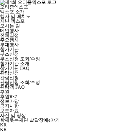
오티즘엑스포
엑스포 소개
행사 및 배치도
지난 엑스포
오시는 길
메인행사
전체일정
주요행사
부대행사
참가기관
부스신청
부스신청 조회/수정
참가기관 소개
참가기관 FAQ
관람신청
관람신청
관람신청 조회/수정
관람객 FAQ
후원
후원하기
정보마당
공지사항
보도자료
사진 및 영상
함께웃는재단
발달장애e야기
KR
KR