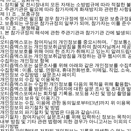
1.
장치물 및 전시장내의 모든 자재는 소방법규에 따라 적절한 불
2.
주관기관은 필요에 따라 참가자에게 화재방지와 관련한 사항을
제 11 조 _ 보충규정
1.
주관기관은 필요할 경우 참가규정에 명시되지 않은 보충규정을
2.
보충되는 규정은 참가규정의 일부가 되며, 참가자는 이를 준수
제 12 조 _ 분쟁해결
1.
본 참가규정의 해석에 관한 주관기관과 참가기관 간에 발생되는
다.
오티즘엑스포는 참여자님의 개인정보를 중요시하며, 「정보통신망
오티즘엑스포는 개인정보취급방침을 통하여 참여자님께서 제공하
개인정보보호를 위해 어떠 한 조치가 취해지고 있는지 알려드립
오티즘엑스포는 개인정보취급방침을 개정하는 경우 웹사이트 공
수집하는 개인정보 항목
오티즘엑스포는 설문조사를 위해 아래와 같은 개인정보를 수집
수집항목 : 이름, 성별, 연령대, 휴대전화번호, 이메일, 직업, 소속
개인정보 수집방법 : 설문조사 페이지
개인정보의 수집 및 이용목적
오티즘엑스포는 수집한 개인정보를 다음의 목적을 위해 활용합
오티즘엑스포를 방문하신 참여자에 대한 설문 조사 및 초대권 발송
오티즘엑스포에서는 회차별 기록용, 보도용 사진 및 영상 촬영을 
개인정보의 보유 및 이용기간
개인정보는 수집. 이용에 관한 동의일로부터[3년]까지 위 이용목
개인정보의 파기절차 및 방법
개인정보의 파기절차 및 방법은 다음과 같습니다.
파기절차 : 참여자님이 설문조사를 위해 입력하신 정보는 목적이 
내부 방침 및 기타 관련 법령에 의한 경우가 아니고서는 이외의 
파기방법
전자적 파일형태로 저장된 개인정보는 기록을 재생할 수 없는 기