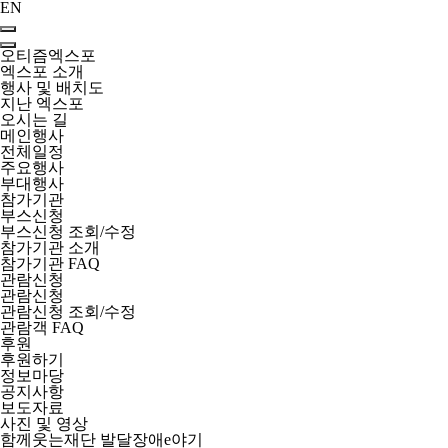
EN
오티즘엑스포
엑스포 소개
행사 및 배치도
지난 엑스포
오시는 길
메인행사
전체일정
주요행사
부대행사
참가기관
부스신청
부스신청 조회/수정
참가기관 소개
참가기관 FAQ
관람신청
관람신청
관람신청 조회/수정
관람객 FAQ
후원
후원하기
정보마당
공지사항
보도자료
사진 및 영상
함께웃는재단
발달장애e야기