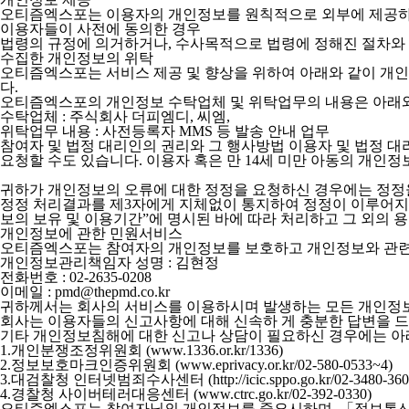
오티즘엑스포는 이용자의 개인정보를 원칙적으로 외부에 제공하지 
이용자들이 사전에 동의한 경우
법령의 규정에 의거하거나, 수사목적으로 법령에 정해진 절차와 
수집한 개인정보의 위탁
오티즘엑스포는 서비스 제공 및 향상을 위하여 아래와 같이 개인
다.
오티즘엑스포의 개인정보 수탁업체 및 위탁업무의 내용은 아래와
수탁업체 : 주식회사 더피엠디, 씨엠,
위탁업무 내용 : 사전등록자 MMS 등 발송 안내 업무
참여자 및 법정 대리인의 권리와 그 행사방법 이용자 및 법정 대
요청할 수도 있습니다. 이용자 혹은 만 14세 미만 아동의 개인
귀하가 개인정보의 오류에 대한 정정을 요청하신 경우에는 정정을
정정 처리결과를 제3자에게 지체없이 통지하여 정정이 이루어지
보의 보유 및 이용기간”에 명시된 바에 따라 처리하고 그 외의 
개인정보에 관한 민원서비스
오티즘엑스포는 참여자의 개인정보를 보호하고 개인정보와 관련한
개인정보관리책임자 성명 : 김현정
전화번호 : 02-2635-0208
이메일 : pmd@thepmd.co.kr
귀하께서는 회사의 서비스를 이용하시며 발생하는 모든 개인정보
회사는 이용자들의 신고사항에 대해 신속하 게 충분한 답변을 드
기타 개인정보침해에 대한 신고나 상담이 필요하신 경우에는 아
1.개인분쟁조정위원회 (www.1336.or.kr/1336)
2.정보보호마크인증위원회 (www.eprivacy.or.kr/02-580-0533~4)
3.대검찰청 인터넷범죄수사센터 (http://icic.sppo.go.kr/02-3480-360
4.경찰청 사이버테러대응센터 (www.ctrc.go.kr/02-392-0330)
오티즘엑스포는 참여자님의 개인정보를 중요시하며, 「정보통신