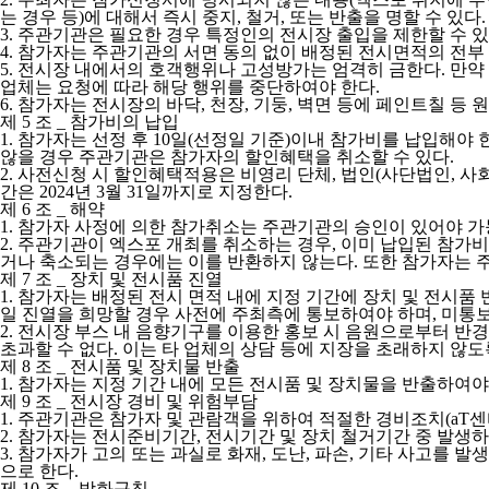
는 경우 등)에 대해서 즉시 중지, 철거, 또는 반출을 명할 수 있
3.
주관기관은 필요한 경우 특정인의 전시장 출입을 제한할 수 있
4.
참가자는 주관기관의 서면 동의 없이 배정된 전시면적의 전부 
5.
전시장 내에서의 호객행위나 고성방가는 엄격히 금한다. 만약 
업체는 요청에 따라 해당 행위를 중단하여야 한다.
6.
참가자는 전시장의 바닥, 천장, 기둥, 벽면 등에 페인트칠 등
제 5 조 _ 참가비의 납입
1.
참가자는 선정 후 10일(선정일 기준)이내 참가비를 납입해야 
않을 경우 주관기관은 참가자의 할인혜택을 취소할 수 있다.
2.
사전신청 시 할인혜택적용은 비영리 단체, 법인(사단법인, 사
간은 2024년 3월 31일까지로 지정한다.
제 6 조 _ 해약
1.
참가자 사정에 의한 참가취소는 주관기관의 승인이 있어야 가능
2.
주관기관이 엑스포 개최를 취소하는 경우, 이미 납입된 참가비
거나 축소되는 경우에는 이를 반환하지 않는다. 또한 참가자는 
제 7 조 _ 장치 및 전시품 진열
1.
참가자는 배정된 전시 면적 내에 지정 기간에 장치 및 전시품 반
일 진열을 희망할 경우 사전에 주최측에 통보하여야 하며, 미통보
2.
전시장 부스 내 음향기구를 이용한 홍보 시 음원으로부터 반경 1m 
초과할 수 없다. 이는 타 업체의 상담 등에 지장을 초래하지 않도
제 8 조 _ 전시품 및 장치물 반출
1.
참가자는 지정 기간 내에 모든 전시품 및 장치물을 반출하여야
제 9 조 _ 전시장 경비 및 위험부담
1.
주관기관은 참가자 및 관람객을 위하여 적절한 경비조치(aT센
2.
참가자는 전시준비기간, 전시기간 및 장치 철거기간 중 발생하는 
3.
참가자가 고의 또는 과실로 화재, 도난, 파손, 기타 사고를 
으로 한다.
제 10 조 _ 방화규칙