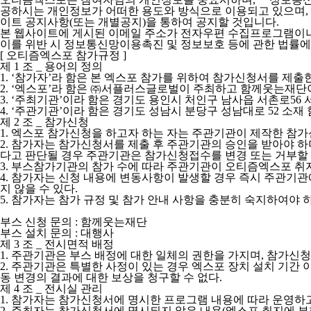
공하시는 개인정보가 어떠한 용도와 방식으로 이용되고 있으며,
이트 공지사항(또는 개별공지)을 통하여 공지할 것입니다.
본 웹사이트에 게시된 이메일 주소가 전자우편 수집프로그램이나
이를 위반 시 정보통신망이용촉진 및 정보보호 등에 관한 법률에
[ 오티즘엑스포 참가규정 ]
제 1 조 _ 용어의 정의
1.
‘참가자’라 함은 본 엑스포 참가를 위하여 참가신청서를 제출한
2.
‘엑스포’라 함은 ㈜서플러스글로벌이 주최하고 함께웃는재단
3.
‘주최기관’이라 함은 경기도 용인시 처인구 남사읍 서촌로56
4.
‘주관기관’이라 함은 경기도 성남시 분당구 성남대로 52 소재
제 2 조 _ 참가신청
1.
엑스포 참가신청을 하고자 하는 자는 주관기관이 제작한 참가
2.
참가자는 참가신청서를 제출 후 주관기관의 승인을 받아야 하며
다고 판단될 경우 주관기관은 참가신청접수를 변경 또는 거부할 
3.
부스참가기관의 참가 수에 따라 주관기관이 오티즘엑스포 취지
4.
참가자는 신청 내용에 변동사항이 발생할 경우 즉시 주관기관에
지 않을 수 있다.
5.
참가자는 참가 규정 및 참가 안내 사항을 충분히 숙지하여야 
부스 신청 문의 : 함께웃는재단
부스 설치 문의 : 대행사
제 3 조 _ 전시면적 배정
1.
주관기관은 부스 배정에 대한 일체의 권한을 가지며, 참가신청순
2.
주관기관은 특별한 사정이 있는 경우 엑스포 장치 설치 기간 이
동 변경의 결과에 대한 보상을 청구할 수 없다.
제 4 조 _ 전시실 관리
1.
참가자는 참가신청서에 명시한 프로그램 내용에 따라 운영하고 
2.
주최자는 참가신청서에 명시되지 않은 내용(엑스포 취지에 부합