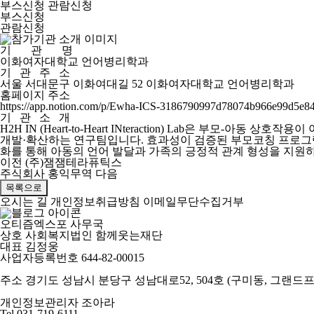
부스신청
관람신청
부스신청
관람신청
기 관 명
이화여자대학교 언어병리학과
기 관 주 소
서울 서대문구 이화여대길 52 이화여자대학교 언어병리학과
홈페이지 주소
https://app.notion.com/p/Ewha-ICS-3186790997d78074b966e99d5e8
기 관 소 개
H2H IN (Heart-to-Heart INteraction) Lab은 
개발·확산하는 연구팀입니다. 효과성이 검증된 부모코칭 프로그램과
화를 통해 아동의 언어 발달과 가족의 긍정적 관계 형성을 지원
이전
(주)잼잼테라퓨틱스
주식회사 홍익무역
다음
목록으로
오시는 길
개인정보취급방침
이메일무단수집거부
오티즘엑스포 사무국
상호
사회복지법인 함께웃는재단
대표
김정웅
사업자등록번호
644-82-00015
주소
경기도 성남시 분당구 성남대로52, 504호 (구미동, 그랜드
개인정보관리자
조아라
Tel
031-719-6111